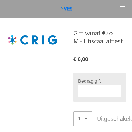
Ga
direct
naar
de
Gift vanaf €40
hoofdinhoud
MET fiscaal attest
€ 0,00
Bedrag gift
Uitgeschakel