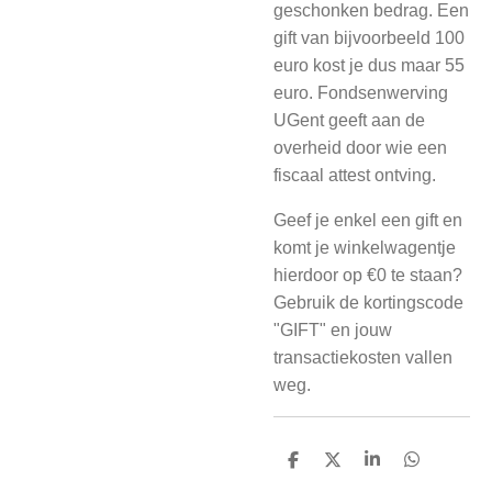
geschonken bedrag. Een
gift van bijvoorbeeld 100
euro kost je dus maar 55
euro. Fondsenwerving
UGent geeft aan de
overheid door wie een
fiscaal attest ontving.
Geef je enkel een gift en
komt je winkelwagentje
hierdoor op €0 te staan?
Gebruik de kortingscode
"GIFT" en jouw
transactiekosten vallen
weg.
D
D
S
D
e
e
h
e