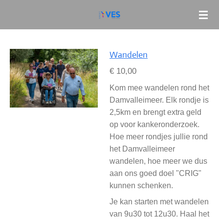
Ga
direct
naar
de
Wandelen
hoofdinhoud
€ 10,00
Kom mee wandelen rond het
Damvalleimeer. Elk rondje is
2,5km en brengt extra geld
op voor kankeronderzoek.
Hoe meer rondjes jullie rond
het Damvalleimeer
wandelen, hoe meer we dus
aan ons goed doel "CRIG"
kunnen schenken.
Je kan starten met wandelen
van 9u30 tot 12u30. Haal het