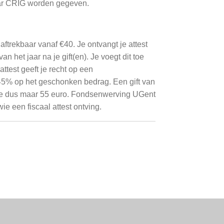
naar CRIG worden gegeven.
aftrekbaar vanaf €40. Je ontvangt je attest
n het jaar na je gift(en). Je voegt dit toe
attest geeft je recht op een
45% op het geschonken bedrag. Een gift van
 je dus maar 55 euro. Fondsenwerving UGent
ie een fiscaal attest ontving.