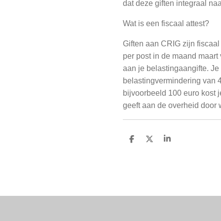
dat deze giften integraal 
Wat is een fiscaal attest?
Giften aan CRIG zijn fiscaal 
per post in de maand maart va
aan je belastingaangifte. Je 
belastingvermindering van 
bijvoorbeeld 100 euro kost
geeft aan de overheid door w
D
D
S
e
e
h
l
e
a
e
l
r
n
e