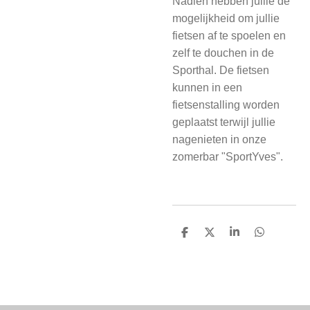
Nadien hebben jullie de
mogelijkheid om jullie
fietsen af te spoelen en
zelf te douchen in de
Sporthal. De fietsen
kunnen in een
fietsenstalling worden
geplaatst terwijl jullie
nagenieten in onze
zomerbar "SportYves".
D
D
S
D
e
e
h
e
l
e
a
l
e
l
r
e
n
e
n