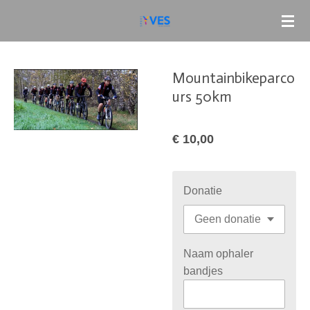
Ga
direct
naar
de
Mountainbikeparco
hoofdinhoud
urs 50km
€ 10,00
Donatie
Naam ophaler
bandjes