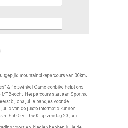
d
itgepijld mountainbikeparcours van 30km.
ees" & fietswinkel Cameleonbike helpt ons
e MTB-tocht. Het parcours start aan Sporthal
erst bij ons jullie bandjes voor de
jullie van de juiste informatie kunnen
tussen 8u00 en 10u00 op zondag 23 juni.
ading voorzien. Nadien hebben jullie de