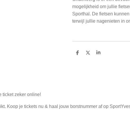
mogelijkheid om jullie fiets
Sporthal. De fietsen kunnen 
terwijl jullie nagenieten i
D
D
S
e
e
h
l
e
a
e
l
r
n
e
ticket zeker online!
ikt. Koop je tickets nu & haal jouw borstnummer af op SportYves