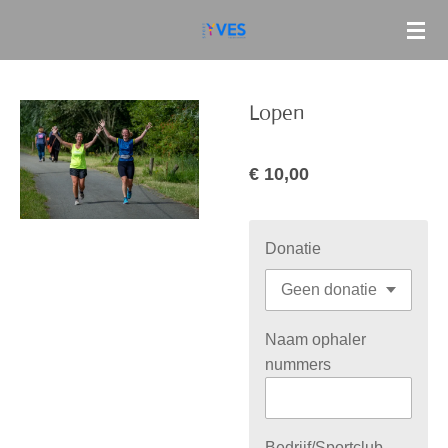
Ga
direct
naar
de
Lopen
hoofdinhoud
€ 10,00
Donatie
Naam ophaler
nummers
Bedrijf/Sportclub