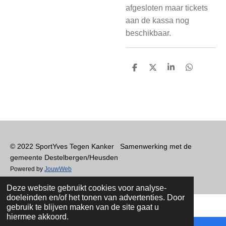
afgesloten maar tickets
aan de kassa nog
beschikbaar.
D
D
S
D
e
e
h
e
l
e
a
l
e
l
r
e
n
e
n
© 2022 SportYves Tegen Kanker Samenwerking met de
gemeente Destelbergen/Heusden
Powered by
JouwWeb
Deze website gebruikt cookies voor analyse-
doeleinden en/of het tonen van advertenties. Door
gebruik te blijven maken van de site gaat u
hiermee akkoord.