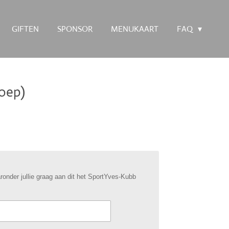
GIFTEN
SPONSOR
MENUKAART
FAQ
roep)
nder jullie graag aan dit het SportYves-Kubb